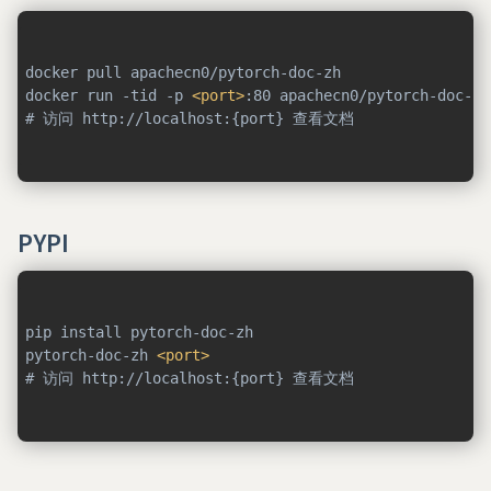
docker pull apachecn0/pytorch-doc-zh

docker run -tid -p 
<
port
>
:80 apachecn0/pytorch-doc-zh

# 访问 http://localhost:{port} 查看文档
PYPI
pip install pytorch-doc-zh

pytorch-doc-zh 
<
port
>
# 访问 http://localhost:{port} 查看文档