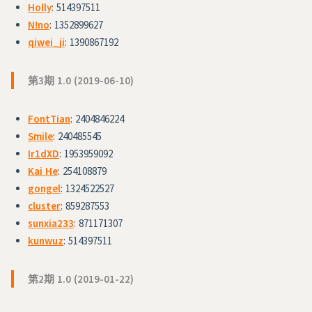
Holly
: 514397511
N!no
: 1352899627
qiwei_ji
: 1390867192
第3期 1.0 (2019-06-10)
FontTian
: 2404846224
Smile
: 240485545
Ir1dXD
: 1953959092
Kai He
: 254108879
gongel
: 1324522527
cluster
: 859287553
sunxia233
: 871171307
kunwuz
: 514397511
第2期 1.0 (2019-01-22)