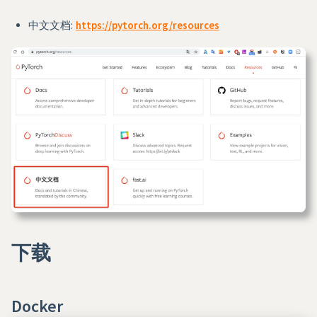
中文文档:
https://pytorch.org/resources
下载
Docker