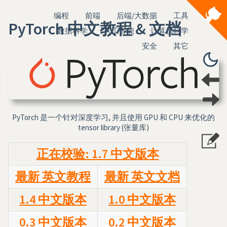
编程
前端
后端/大数据
工具
PyTorch 中文教程 & 文档
数据科学
人工智能
计算机科学
安全
其它
PyTorch 是一个针对深度学习, 并且使用 GPU 和 CPU 来优化的
tensor library (张量库)
正在校验: 1.7 中文版本
最新 英文教程
最新 英文文档
1.4 中文版本
1.0 中文版本
0.3 中文版本
0.2 中文版本