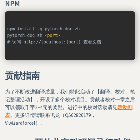
NPM
npm install -g pytorch-doc-zh

pytorch-doc-zh 
<
port
>
# 访问 http://localhost:{port} 查看文档
贡献指南
为了不断改进翻译质量，我们特此启动了【翻译、校对、笔
记整理活动】，开设了多个校对项目。贡献者校对一章之后
可以领取千字2~4元的奖励。进行中的校对活动请见
活动列
表
。更多详情请联系飞龙（Q562826179，
V:wizardforcel）。